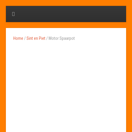
Home
/
Sint en Piet
/ Motor Spaarpot