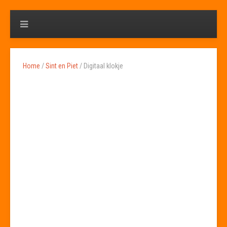
Home
/
Sint en Piet
/ Digitaal klokje