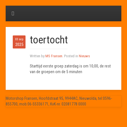
toertocht
03 sep
2025
Written by
MS Fransen
. Posted in
Nieuws
Starttijd eerste groep zaterdag is om 10;00, de rest
van de groepen om de 5 minuten
Motorshop Fransen, Hoofdstraat 95, 9944AC, Nieuwolda, tel:0596-
855700, mob:06-55336171, KvK-nr. 02081778 0000