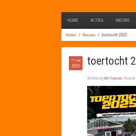
HOME
ACTIES
NIEUWS
Home
Nieuws
toertocht 2025
toertocht 
11 aug
2025
Written by
MS Fransen
. Posted