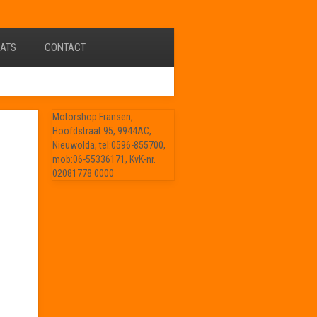
ATS
CONTACT
Motorshop Fransen,
Hoofdstraat 95, 9944AC,
Nieuwolda, tel:0596-855700,
mob:06-55336171, KvK-nr.
02081778 0000