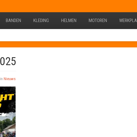
BANDEN
KLEDING
HELMEN
MOTOREN
WERKPLA
2025
 in
Nieuws